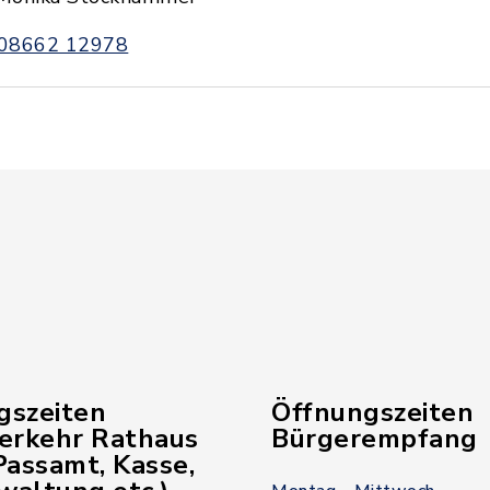
08662 12978
gszeiten
Öffnungszeiten
verkehr Rathaus
Bürgerempfang
assamt, Kasse,