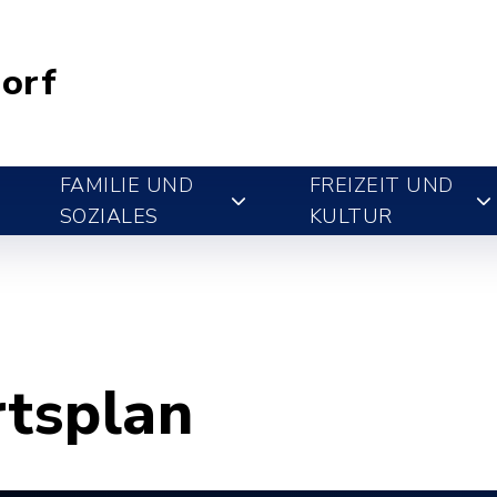
orf
FAMILIE UND
FREIZEIT UND
SOZIALES
KULTUR
rtsplan