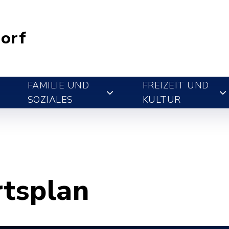
orf
FAMILIE UND
FREIZEIT UND
SOZIALES
KULTUR
rtsplan