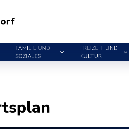
orf
FAMILIE UND
FREIZEIT UND
SOZIALES
KULTUR
rtsplan