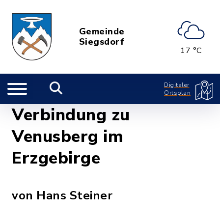
Gemeinde
Siegsdorf
17 °C
Digitaler
Ortsplan
Verbindung zu
Venusberg im
Erzgebirge
von Hans Steiner