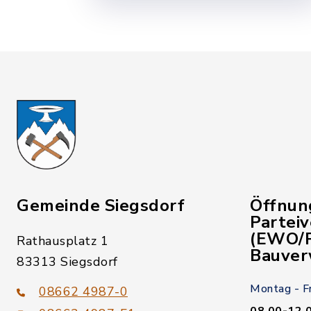
Gemeinde Siegsdorf
Öffnun
Partei
(EWO/P
Rathausplatz 1
Bauver
83313 Siegsdorf
Montag - F
08662 4987-0
08.00-12.