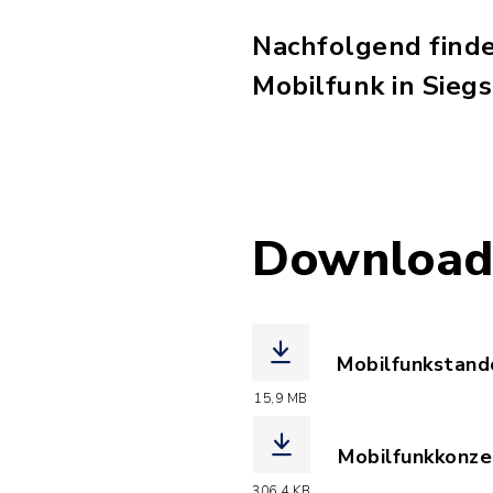
Nachfolgend find
Mobilfunk in Sie
Download
Mobilfunkstand
(Dateiname: 3M
15,9 MB
Mobilfunkkonz
(Dateiname: Mo
306,4 KB