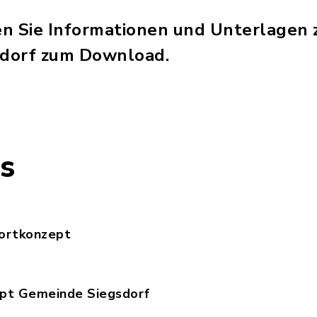
en Sie Informationen und Unterlage
gsdorf zum Download.
s
ortkonzept
obilfunkstandortkonzept_Siegsdorf.pdf, Dateierw
ept Gemeinde Siegsdorf
bilfunkkonzept_Gemeinde_Siegsdorf.02.08.2021.pd