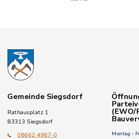
Gemeinde Siegsdorf
Öffnun
Partei
(EWO/P
Rathausplatz 1
Bauver
83313 Siegsdorf
Montag - F
08662 4987-0