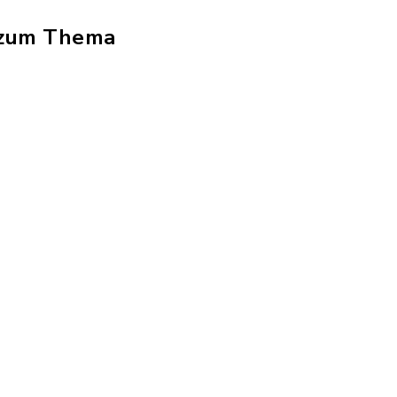
n zum Thema
eiterung: pdf, Dateigröße: 15,86 MB)
f, Dateierweiterung: pdf, Dateigröße: 306,42 K