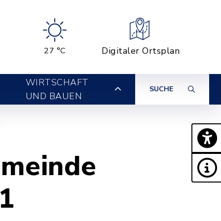
Digitaler Ortsplan
27 °C
WIRTSCHAFT
SUCHE
UND BAUEN
t
emeinde
21