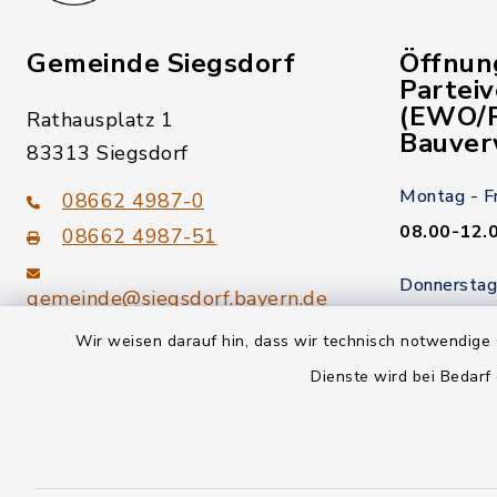
Gemeinde Siegsdorf
Öffnun
Partei
(EWO/P
Rathausplatz 1
Bauver
83313 Siegsdorf
Montag - F
08662 4987-0
08.00-12.
08662 4987-51
Donnerstag
gemeinde@siegsdorf.bayern.de
14.00-18.
Wir weisen darauf hin, dass wir technisch notwendige 
Kein Termi
youtube
Dienste wird bei Bedarf