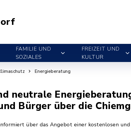
orf
FAMILIE UND
FREIZEIT UND
SOZIALES
KULTUR
Klimaschutz
Energieberatung
nd neutrale Energieberatun
und Bürger über die Chie
informiert über das Angebot einer kostenlosen un