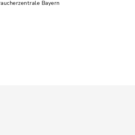
aucherzentrale Bayern
eierweiterung: pdf, Dateigröße: 1,87 MB)