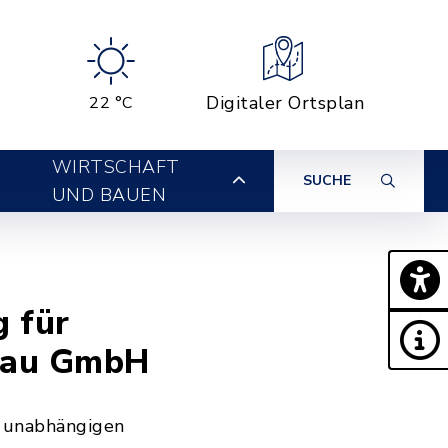
Digitaler Ortsplan
22 °C
WIRTSCHAFT
SUCHE
UND BAUEN
g für
mgau GmbH
d unabhängigen