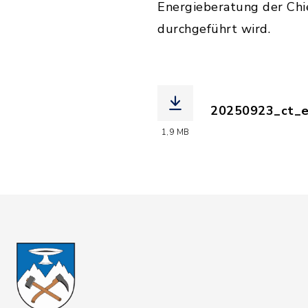
Energieberatung der Chi
durchgeführt wird.
20250923_ct_en
(Dateiname: 20
1,9 MB