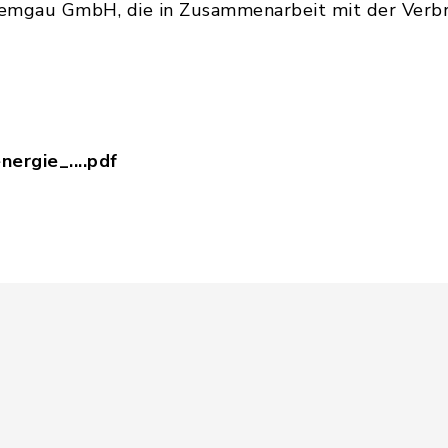
emgau GmbH, die in Zusammenarbeit mit der Verbr
ergie_....pdf
250923_ct_energie_postcard_BürgerInnen.pdf, Dat