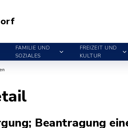
orf
FAMILIE UND
FREIZEIT UND
SOZIALES
KULTUR
gen
tail
gung; Beantragung ein