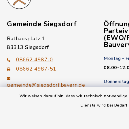
Gemeinde Siegsdorf
Öffnun
Partei
(EWO/P
Rathausplatz 1
Bauver
83313 Siegsdorf
Montag - F
08662 4987-0
08.00-12.
08662 4987-51
Donnerstag
gemeinde@siegsdorf.bayern.de
14.00-18.
Wir weisen darauf hin, dass wir technisch notwendige 
Kein Termi
youtube
Dienste wird bei Bedarf