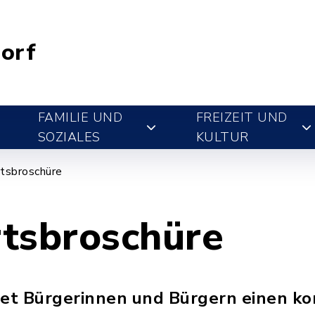
orf
FAMILIE UND
FREIZEIT UND
SOZIALES
KULTUR
tsbroschüre
tsbroschüre
tet Bürgerinnen und Bürgern einen k