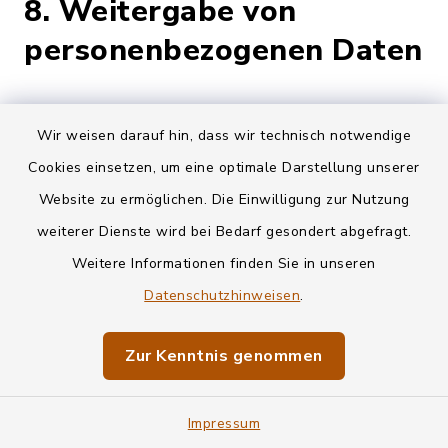
8. Weitergabe von
personenbezogenen Daten
Dieser Hinweis gilt für alle durch
Wir weisen darauf hin, dass wir technisch notwendige
Auftragsverarbeitung angebundenen Dienste
Cookies einsetzen, um eine optimale Darstellung unserer
oder Möglichkeiten der Einbindung
Website zu ermöglichen. Die Einwilligung zur Nutzung
optionaler Module. Eine gesonderte
weiterer Dienste wird bei Bedarf gesondert abgefragt.
Einwilligung wird, sofern eine solche
Weitere Informationen finden Sie in unseren
erforderlich ist, eingeholt.
Datenschutzhinweisen
.
Eine Übermittlung Ihrer Daten an Dritte zu
Zur Kenntnis genommen
anderen als den im Folgenden aufgeführten
Zwecken findet nicht statt.
Impressum
Wir geben Ihre Daten nur an Dritte weiter,