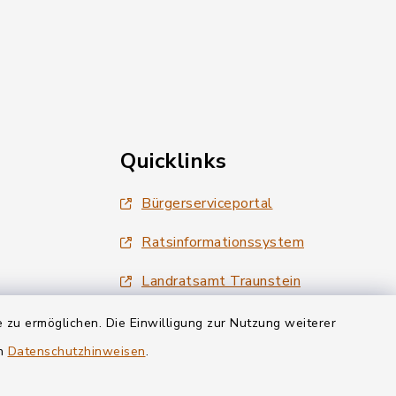
Quicklinks
Bürgerserviceportal
Ratsinformationssystem
Landratsamt Traunstein
Tourismus Siegsdorf
 zu ermöglichen. Die Einwilligung zur Nutzung weiterer
en
Datenschutzhinweisen
.
Wirtschaftsregion Chiemgau