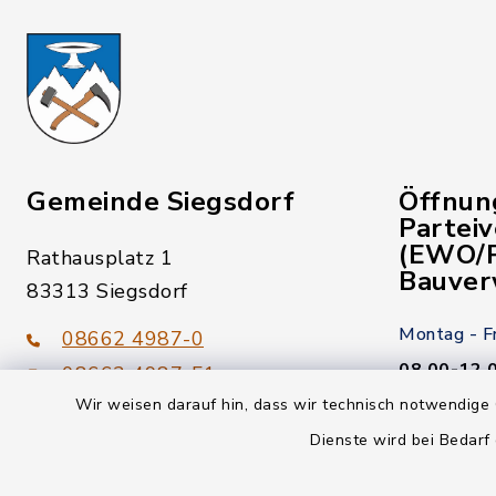
Gemeinde Siegsdorf
Öffnun
Partei
(EWO/P
Rathausplatz 1
Bauver
83313 Siegsdorf
Montag - F
08662 4987-0
08.00-12.
08662 4987-51
Wir weisen darauf hin, dass wir technisch notwendige 
Donnerstag
gemeinde@siegsdorf.bayern.de
Dienste wird bei Bedarf
14.00-18.