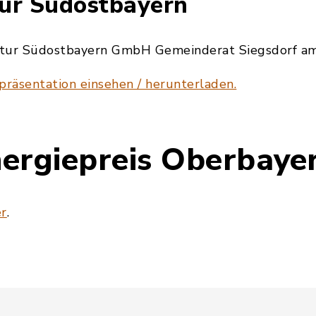
ur Südostbayern
ntur Südostbayern GmbH Gemeinderat Siegsdorf a
präsentation einsehen / herunterladen.
ergiepreis Oberbaye
er
.