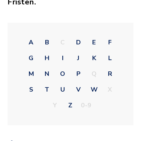
Fristen.
A
B
C
D
E
F
G
H
I
J
K
L
M
N
O
P
Q
R
S
T
U
V
W
X
Y
Z
0-9