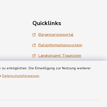
Quicklinks
Bürgerserviceportal
Ratsinformationssystem
Landratsamt Traunstein
Tourismus Siegsdorf
 zu ermöglichen. Die Einwilligung zur Nutzung weiterer
en
Datenschutzhinweisen
.
Wirtschaftsregion Chiemgau