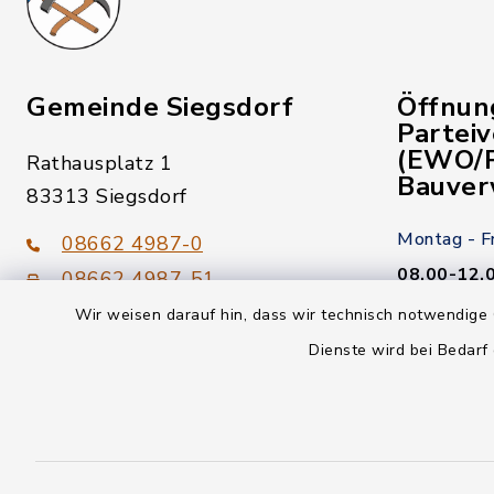
Gemeinde Siegsdorf
Öffnun
Partei
(EWO/P
Rathausplatz 1
Bauver
83313 Siegsdorf
Montag - F
08662 4987-0
08.00-12.
08662 4987-51
Wir weisen darauf hin, dass wir technisch notwendige 
Donnerstag
gemeinde@siegsdorf.bayern.de
Dienste wird bei Bedarf
14.00-18.
Kein Termi
youtube