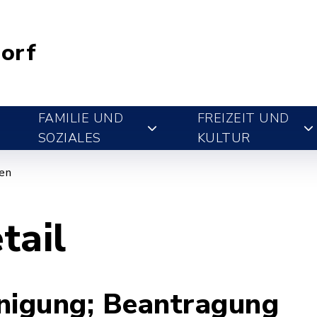
orf
FAMILIE UND
FREIZEIT UND
SOZIALES
KULTUR
gen
tail
nigung; Beantragung