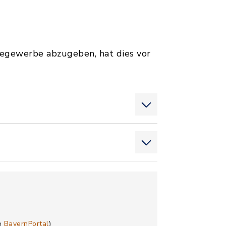
segewerbe abzugeben, hat dies vor
he
BayernPortal
)