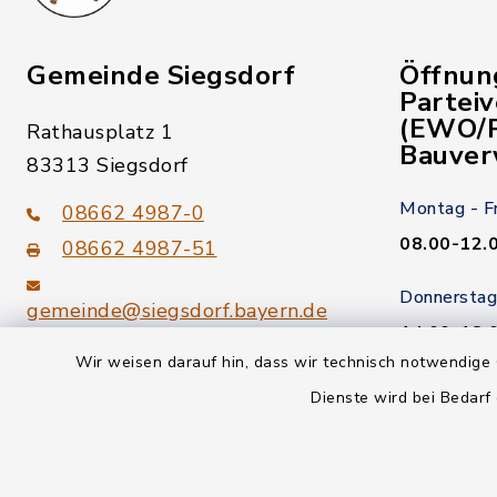
Gemeinde Siegsdorf
Öffnun
Partei
(EWO/P
Rathausplatz 1
Bauver
83313 Siegsdorf
Montag - F
08662 4987-0
08.00-12.
08662 4987-51
Donnerstag
gemeinde@siegsdorf.bayern.de
14.00-18.
Wir weisen darauf hin, dass wir technisch notwendige 
Kein Termi
youtube
Dienste wird bei Bedarf