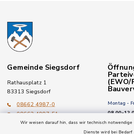
Gemeinde Siegsdorf
Öffnun
Partei
(EWO/P
Rathausplatz 1
Bauver
83313 Siegsdorf
Montag - F
08662 4987-0
08.00-12.
08662 4987-51
Wir weisen darauf hin, dass wir technisch notwendige 
Donnerstag
gemeinde@siegsdorf.bayern.de
Dienste wird bei Bedarf