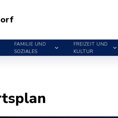
orf
FAMILIE UND
FREIZEIT UND
SOZIALES
KULTUR
rtsplan